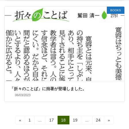
BOOKS
「折々のことば」に拙著が登場しました。
06/03/2023
投
固
固
固
固
固
«
1
…
17
18
19
…
24
»
定
定
定
定
定