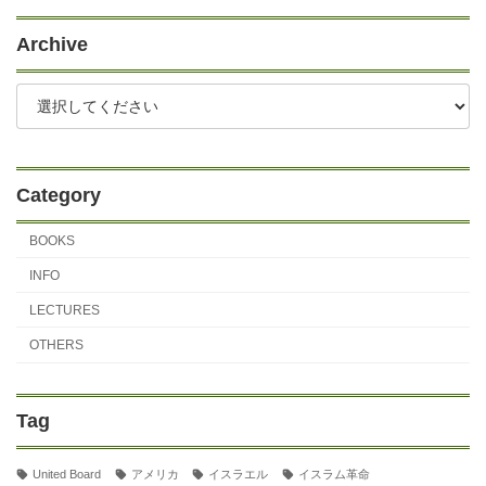
稿
ペ
ペ
ペ
ペ
ペ
ー
ー
ー
ー
ー
の
Archive
ジ
ジ
ジ
ジ
ジ
ペ
ー
ジ
送
Category
り
BOOKS
INFO
LECTURES
OTHERS
Tag
United Board
アメリカ
イスラエル
イスラム革命