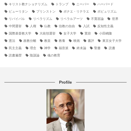
キリスト教ナショナリズム
トランプ
ニーバー
ハーバード
ピューリタン
プリンストン
ボナエ・リテラエ
ポピュリズム
リバイバル
リベラリズム
リベラルアーツ
不寛容論
世界
中間選挙
人権
仏教
信教の自由
入試
反知性主義
国際基督教大学
大統領選挙
女子大学
寛容
小田嶋隆
憲法
政教分離
教皇
教養
映画
書評
東京女子大学
民主主義
理念
神学
福音派
終末論
聖書
読書
読書遍歴
陰謀論
魂の教育
Profile