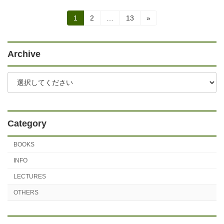
投
固
固
固
1
2
…
13
»
定
定
定
稿
ペ
ペ
ペ
ー
ー
ー
の
Archive
ジ
ジ
ジ
ペ
ー
ジ
送
Category
り
BOOKS
INFO
LECTURES
OTHERS