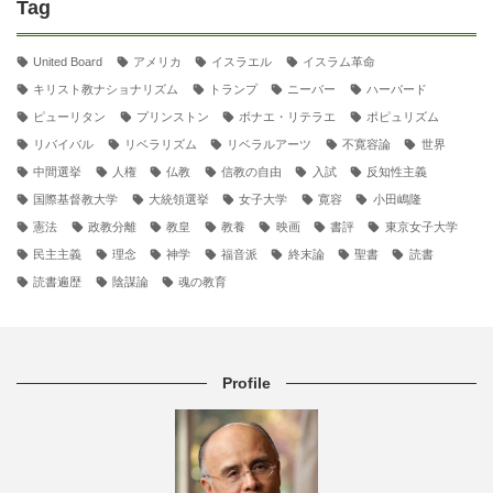
Tag
United Board
アメリカ
イスラエル
イスラム革命
キリスト教ナショナリズム
トランプ
ニーバー
ハーバード
ピューリタン
プリンストン
ボナエ・リテラエ
ポピュリズム
リバイバル
リベラリズム
リベラルアーツ
不寛容論
世界
中間選挙
人権
仏教
信教の自由
入試
反知性主義
国際基督教大学
大統領選挙
女子大学
寛容
小田嶋隆
憲法
政教分離
教皇
教養
映画
書評
東京女子大学
民主主義
理念
神学
福音派
終末論
聖書
読書
読書遍歴
陰謀論
魂の教育
Profile