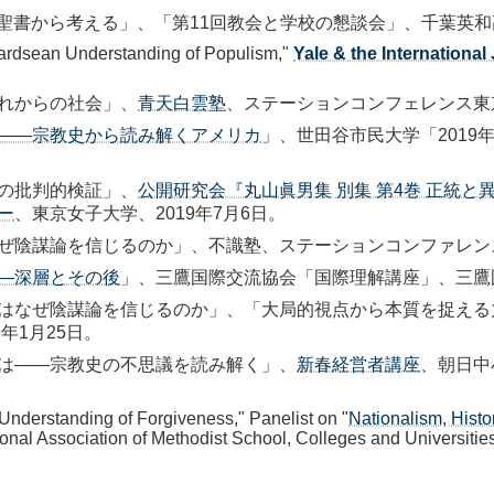
聖書から考える」、「第11回教会と学校の懇談会」、千葉英和高校
wardsean Understanding of Populism,"
Yale & the Internation
れからの社会」、
青天白雲塾
、ステーションコンフェレンス東京、
――宗教史から読み解くアメリカ
」、世田谷市民大学「201
の批判的検証」、
公開研究会『丸山眞男集 別集 第4巻 正統と
ー
、東京女子大学、2019年7月6日。
陰謀論を信じるのか」、不識塾、ステーションコンファレンス東
―深層とその後
」、三鷹国際交流協会「国際理解講座」、三鷹国
はなぜ陰謀論を信じるのか」、「大局的視点から本質を捉える
年1月25日。
は――宗教史の不思議を読み解く」、
新春経営者講座
、朝日中
 Understanding of Forgiveness," Panelist on "
Nationalism, Histo
tional Association of Methodist School, Colleges and Universiti