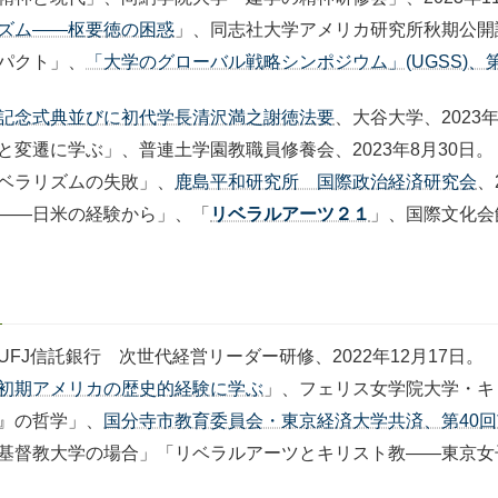
ズム――枢要徳の困惑
」、同志社大学アメリカ研究所秋期公開講演
パクト」、
「大学のグローバル戦略シンポジウム」(UGSS)
記念式典並びに初代学長清沢満之謝徳法要
、大谷大学、2023年
変遷に学ぶ」、普連土学園教職員修養会、2023年8月30日。
ベラリズムの失敗」、
鹿島平和研究所 国際政治経済研究会
、
――日米の経験から」、「
リベラルアーツ２１
」、国際文化会館
J信託銀行 次世代経営リーダー研修、2022年12月17日。
初期アメリカの歴史的経験に学ぶ
」、フェリス女学院大学・キリ
』の哲学」、
国分寺市教育委員会・東京経済大学共済、第40
基督教大学の場合」「リベラルアーツとキリスト教――東京女