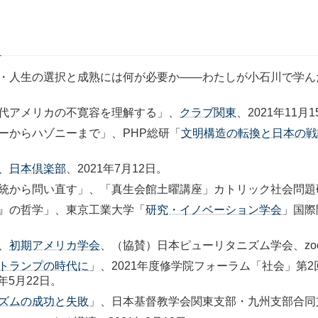
・人生の選択と成熟には何が必要か――わたしが小石川で学ん
代アメリカの不寛容を理解する」、
クラブ関東
、2021年11月
ーからハゾニーまで」、PHP総研「
文明構造の転換と日本の戦
、
日本倶楽部
、2021年7月12日。
から問い直す」、「真生会館土曜講座」カトリック社会問題研究
』の哲学」、東京工業大学「
研究・イノベーション学会
」国際
、
初期アメリカ学会
、（協賛）日本ピューリタニズム学会、zoom
トランプの時代に
」、2021年度修学院フォーラム「社会」第
年5月22日。
ズムの成功と失敗
」、日本基督教学会関東支部・九州支部合同支部