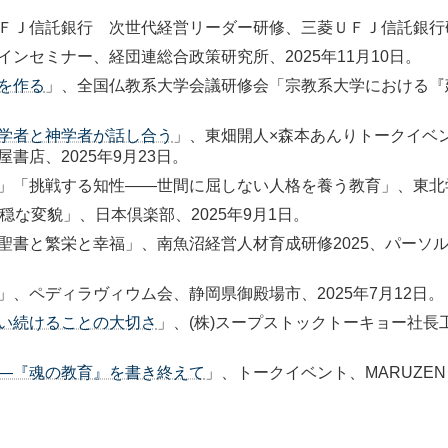
Ｊ信託銀行 次世代経営リーダー研修、三菱ＵＦＪ信託銀行研修
ンセミナー、経団連総合政策研究所、2025年11月10日。
を作る
」、全国仏教系大学会議研修会「宗教系大学における『建
学者と神学者が話し合う
」、東畑開人×森本あんりトークイベ
店、2025年9月23日。
」「挑戦する知性――世間に屈しない人格を養う教育」、東北学院
穏な変貌」、日本倶楽部、2025年9月1日。
書と繁栄と幸福」、南魚沼経営人材育成研修2025、パーソル総合
、ペディラヴィウム会、静岡県御殿場市、2025年7月12日。
い続けることの大切さ
」、(株)スープストックトーキョー社長
―『魂の教育』を書き終えて
」、トークイベント、MARUZEN