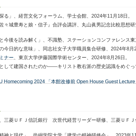
る」、経営文化フォーラム、学士会館、2024年11月18日。
佐々城豊寿と娘・信子』合評会講評、丸山眞男記念比較思想研究
今後を読み解く」、不識塾、ステーションコンファレンス東京、2
今日的な意味」、同志社女子大学職員集合研修、2024年8月2
ミナー
、東京大学伊藤国際学術センター、2024年8月26日。
として建国されたのか——キリスト教右派の歴史認識をめぐっ
U Homecoming 2024 「本館改修前 Open House Guest Lectur
三菱ＵＦＪ信託銀行 次世代経営リーダー研修、三菱ＵＦＪ信託
神と現代」、尚絅学院大学「建学の精神研修会」、2023年11