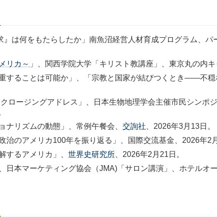
』は何をもたらしたか」南魚沼経営人材育成プログラム、パーソル総合
メリカ～
」、関西学院大学「キリスト教講座」、東京丸の内キャ
重することは可能か」、「宗教と国家が結びつくとき――不穏
 クロージングアドレス」、日本生物地理学会主催市民シンポ
。
ョナリズムの動態」、常例午餐会、
交詢社
、2026年3月13日。
治のアメリカ100年を振り返る」、国際交流基金、2026年2月
解するアメリカ」、
世界史研究所
、2026年2月21日。
日本マーケティング協会（JMA)「サロン講演」、ホテルオーク