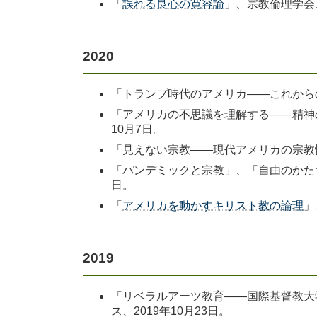
「
誤れる良心の寛容論
」、宗教倫理学会、
2020
「トランプ時代のアメリカ――これからの
「アメリカの不思議を理解する――精神
10月7日。
「見えない宗教――現代アメリカの宗教性
「パンデミックと宗教」、「自由のかた
日。
「
アメリカを動かすキリスト教の論理
」
2019
「リベラルアーツ教育――国際基督教大
ス、2019年10月23日。