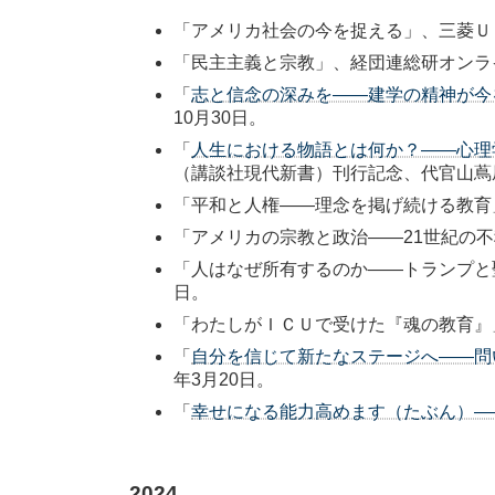
「アメリカ社会の今を捉える」、三菱ＵＦ
「民主主義と宗教」、経団連総研オンライ
「
志と信念の深みを――建学の精神が今
10月30日。
「
人生における物語とは何か？――心理
（講談社現代新書）刊行記念、代官山蔦屋書
「平和と人権――理念を掲げ続ける教育
「アメリカの宗教と政治――21世紀の不
「人はなぜ所有するのか――トランプと聖
日。
「わたしがＩＣＵで受けた『魂の教育』」
「
自分を信じて新たなステージへ――問
年3月20日。
「
幸せになる能力高めます（たぶん）―
2024