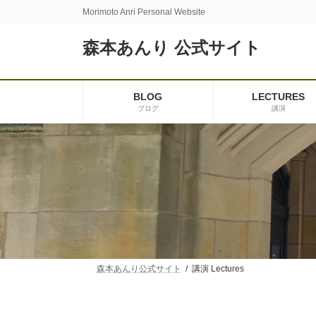
コ
ナ
Morimoto Anri Personal Website
ン
ビ
テ
ゲ
森本あんり 公式サイト
ン
ー
ツ
シ
へ
ョ
ス
ン
BLOG
LECTURES
キ
に
ブログ
講演
ッ
移
プ
動
森本あんり公式サイト
講演 Lectures