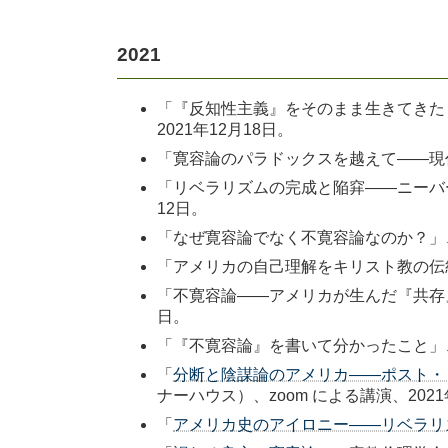
2021
「『反知性主義』をそのまま生きてきた
2021年12月18日。
「寛容論のパラドックスを越えて――現
「リベラリズムの完成と陥穽――ニーバ
12日。
「なぜ寛容論でなく不寛容論なのか？」
「アメリカの自己理解をキリスト教の伝統
「不寛容論――アメリカが生んだ『共存
日。
「『不寛容論』を書いて分かったこと」
「
分断と陰謀論のアメリカ――ポスト・
ナーハウス）、zoom による講演、2021
「
アメリカ史のアイロニー――リベラリ