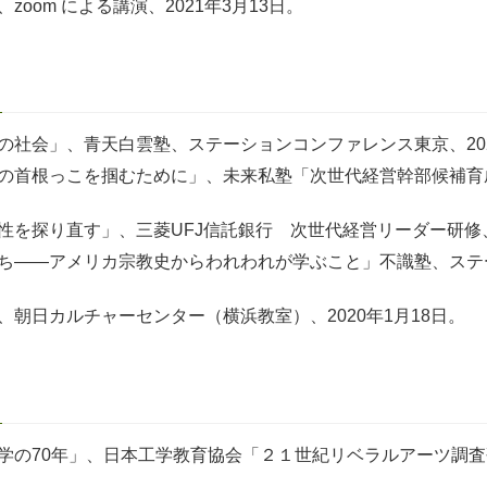
zoom による講演、2021年3月13日。
社会」、青天白雲塾、ステーションコンファレンス東京、2020
の首根っこを掴むために」、未来私塾「次世代経営幹部候補育成
を探り直す」、三菱UFJ信託銀行 次世代経営リーダー研修、2
ち――アメリカ宗教史からわれわれが学ぶこと」不識塾、ステーシ
、朝日カルチャーセンター（横浜教室）、2020年1月18日。
学の70年」、日本工学教育協会「２１世紀リベラルアーツ調