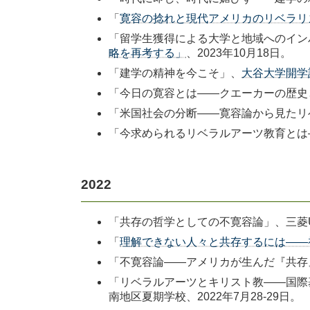
「
寛容の捻れと現代アメリカのリベラリ
「留学生獲得による大学と地域へのイン
略を再考する」
、2023年10月18日。
「建学の精神を今こそ」、
大谷大学開学
「今日の寛容とは――クエーカーの歴史と
「米国社会の分断――寛容論から見たリ
「今求められるリベラルアーツ教育とは
2022
「共存の哲学としての不寛容論」、三菱UF
「
理解できない人々と共存するには――
「不寛容論――アメリカが生んだ『共存
「リベラルアーツとキリスト教――国際
南地区夏期学校、2022年7月28-29日。