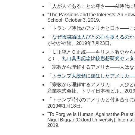
「人が人であることの尊さ――AI時代に
"The Passions and the Interests: An Ed
School, October 3, 2019.
「トランプ時代のアメリカと日本――こ
「
なぜ陰謀論は人びとの心を捉えるのか
がやがや館、2019年7月23日。
「Ｌ正統とＯ正統――キリスト教史から
と）、
丸山眞男記念比較思想研究センタ
「宗教から理解するアメリカ――人はなぜ
「
トランプ大統領に熱狂したアメリカ―
「宗教から理解するアメリカ――人びと
産業株式会社、トリイ日本橋ビル、2019
「トランプ時代のアメリカと付き合うに
2019年1月18日。
"To Forgive is Human: Against the Purist
Nigel Biggar (Oxford University), Interna
2019.