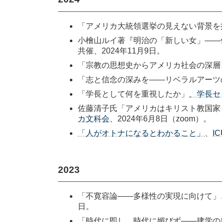
「アメリカ大統領選挙の見えない背景を探
小檜山ルイ著『明治の「新しい女」――
共催、2024年11月9日。
「宗教の思想史からアメリカ社会の深層と
「志と信念の深みを――リベラルアーツの
「学長として何を重視したか」
、学長セ
佐藤清子氏「アメリカはキリスト教国家
カ文科会
、2024年6月8日（zoom）。
「人がオトナになるとわかること」
、
IC
2023
「不寛容論――多様性の実現に向けて」、
日。
「時代に即し、時代に媚びず――建学の精