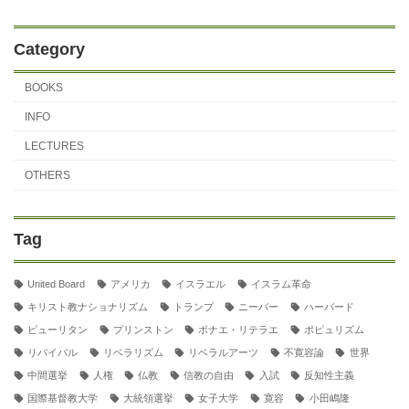
Category
BOOKS
INFO
LECTURES
OTHERS
Tag
United Board
アメリカ
イスラエル
イスラム革命
キリスト教ナショナリズム
トランプ
ニーバー
ハーバード
ピューリタン
プリンストン
ボナエ・リテラエ
ポピュリズム
リバイバル
リベラリズム
リベラルアーツ
不寛容論
世界
中間選挙
人権
仏教
信教の自由
入試
反知性主義
国際基督教大学
大統領選挙
女子大学
寛容
小田嶋隆