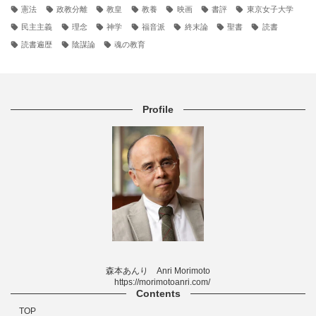
憲法
政教分離
教皇
教養
映画
書評
東京女子大学
民主主義
理念
神学
福音派
終末論
聖書
読書
読書遍歴
陰謀論
魂の教育
Profile
森本あんり Anri Morimoto
https://morimotoanri.com/
Contents
TOP