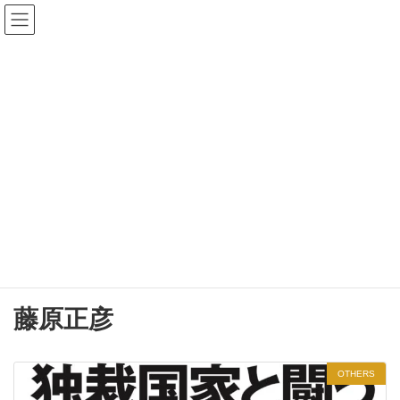
コ
ナ
森本あんり 公式サイト
ン
ビ
テ
ゲ
ン
ー
検
ツ
シ
索:
へ
ョ
ス
ン
キ
に
ッ
移
プ
動
BLOG
森本あんり公式サイト
BLOG
藤原正彦
藤原正彦
OTHERS