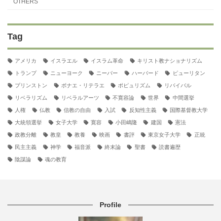
OTHERS
Tag
アメリカ
イスラエル
イスラム革命
キリスト教ナショナリズム
トランプ
ニューヨーク
ニーバー
ハーバード
ピューリタン
プリンストン
ボナエ・リテラエ
ポピュリズム
リバイバル
リベラリズム
リベラルアーツ
不寛容論
世界
中間選挙
人権
仏教
信教の自由
入試
反知性主義
国際基督教大学
大統領選挙
女子大学
寛容
小田嶋隆
建国
憲法
政教分離
教皇
教養
映画
書評
東京女子大学
正統
民主主義
神学
福音派
終末論
聖書
読書遍歴
陰謀論
魂の教育
Profile