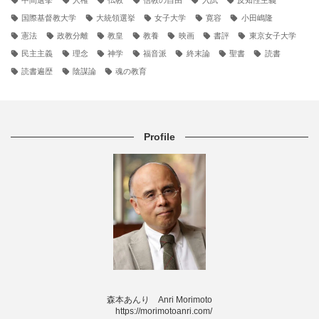
中間選挙
人権
仏教
信教の自由
入試
反知性主義
国際基督教大学
大統領選挙
女子大学
寛容
小田嶋隆
憲法
政教分離
教皇
教養
映画
書評
東京女子大学
民主主義
理念
神学
福音派
終末論
聖書
読書
読書遍歴
陰謀論
魂の教育
Profile
森本あんり Anri Morimoto
https://morimotoanri.com/