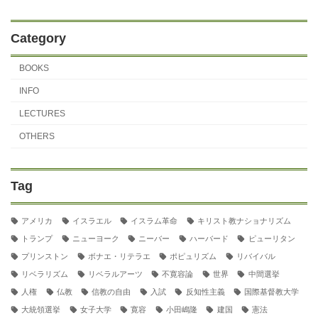
Category
BOOKS
INFO
LECTURES
OTHERS
Tag
アメリカ
イスラエル
イスラム革命
キリスト教ナショナリズム
トランプ
ニューヨーク
ニーバー
ハーバード
ピューリタン
プリンストン
ボナエ・リテラエ
ポピュリズム
リバイバル
リベラリズム
リベラルアーツ
不寛容論
世界
中間選挙
人権
仏教
信教の自由
入試
反知性主義
国際基督教大学
大統領選挙
女子大学
寛容
小田嶋隆
建国
憲法