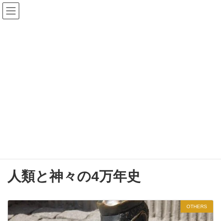
コ
ナ
森本あんり 公式サイト
ン
ビ
テ
ゲ
ン
ー
検
ツ
シ
索:
へ
ョ
ス
ン
キ
に
ッ
移
プ
動
BLOG
森本あんり公式サイト
BLOG
人類と神々の4万年史
人類と神々の4万年史
OTHERS