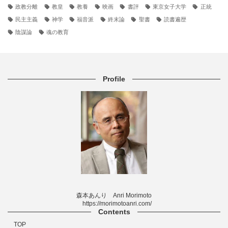
政教分離
教皇
教養
映画
書評
東京女子大学
正統
民主主義
神学
福音派
終末論
聖書
読書遍歴
陰謀論
魂の教育
Profile
森本あんり Anri Morimoto
https://morimotoanri.com/
Contents
TOP