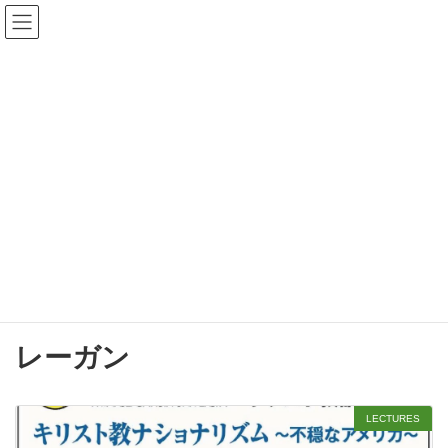
コ
ナ
森本あんり 公式サイト
ン
ビ
テ
ゲ
ン
ー
検
ツ
シ
索:
へ
ョ
ス
ン
キ
に
ッ
移
プ
動
BLOG
森本あんり公式サイト
BLOG
レーガン
レーガン
LECTURES