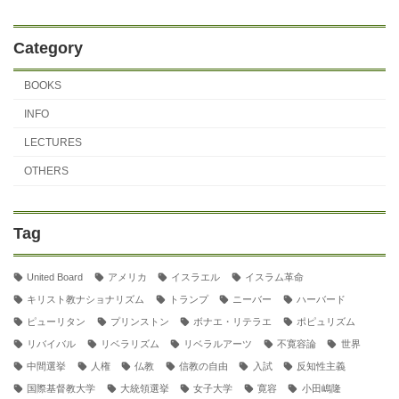
Category
BOOKS
INFO
LECTURES
OTHERS
Tag
United Board
アメリカ
イスラエル
イスラム革命
キリスト教ナショナリズム
トランプ
ニーバー
ハーバード
ピューリタン
プリンストン
ボナエ・リテラエ
ポピュリズム
リバイバル
リベラリズム
リベラルアーツ
不寛容論
世界
中間選挙
人権
仏教
信教の自由
入試
反知性主義
国際基督教大学
大統領選挙
女子大学
寛容
小田嶋隆