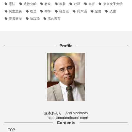
憲法
政教分離
教皇
教養
映画
書評
東京女子大学
民主主義
理念
神学
福音派
終末論
聖書
読書
読書遍歴
陰謀論
魂の教育
Profile
森本あんり Anri Morimoto
https://morimotoanri.com/
Contents
TOP