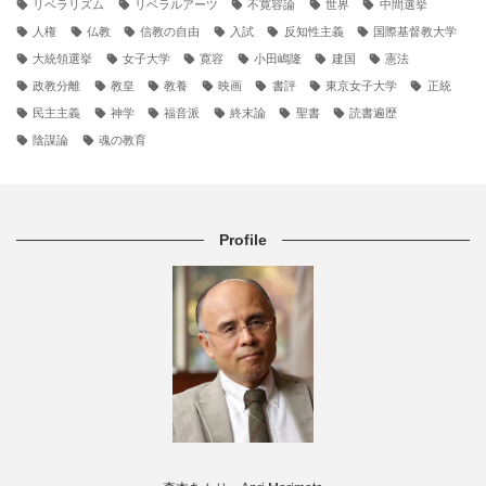
リベラリズム
リベラルアーツ
不寛容論
世界
中間選挙
人権
仏教
信教の自由
入試
反知性主義
国際基督教大学
大統領選挙
女子大学
寛容
小田嶋隆
建国
憲法
政教分離
教皇
教養
映画
書評
東京女子大学
正統
民主主義
神学
福音派
終末論
聖書
読書遍歴
陰謀論
魂の教育
Profile