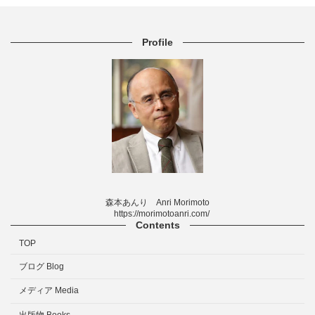
Profile
森本あんり Anri Morimoto
https://morimotoanri.com/
Contents
TOP
ブログ Blog
メディア Media