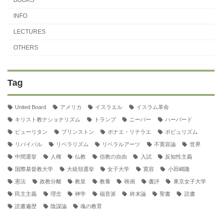
BOOKS
INFO
LECTURES
OTHERS
Tag
United Board
アメリカ
イスラエル
イスラム革命
キリスト教ナショナリズム
トランプ
ニーバー
ハーバード
ピューリタン
プリンストン
ボナエ・リテラエ
ポピュリズム
リバイバル
リベラリズム
リベラルアーツ
不寛容論
世界
中間選挙
人権
仏教
信教の自由
入試
反知性主義
国際基督教大学
大統領選挙
女子大学
寛容
小田嶋隆
憲法
政教分離
教皇
教養
映画
書評
東京女子大学
民主主義
理念
神学
福音派
終末論
聖書
読書
読書遍歴
陰謀論
魂の教育