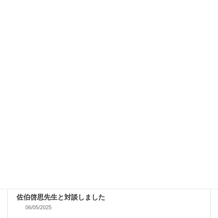
『サンデー毎日』に記事を書きました
06/17/2025
OTHERS
佐伯啓思先生と対談しました
06/05/2025