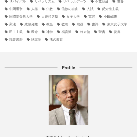
リバイバル
リベラリズム
リベラルアーツ
不寛容論
世界
中間選挙
人権
仏教
信教の自由
入試
反知性主義
国際基督教大学
大統領選挙
女子大学
寛容
小田嶋隆
憲法
政教分離
教皇
教養
映画
書評
東京女子大学
民主主義
理念
神学
福音派
終末論
聖書
読書
読書遍歴
陰謀論
魂の教育
Profile