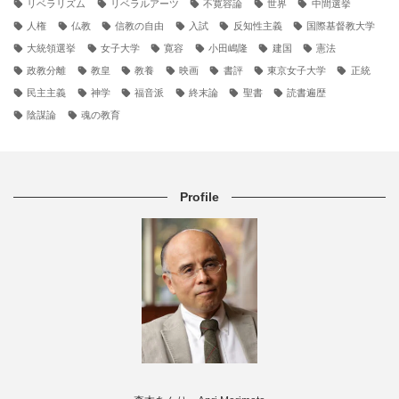
リベラリズム
リベラルアーツ
不寛容論
世界
中間選挙
人権
仏教
信教の自由
入試
反知性主義
国際基督教大学
大統領選挙
女子大学
寛容
小田嶋隆
建国
憲法
政教分離
教皇
教養
映画
書評
東京女子大学
正統
民主主義
神学
福音派
終末論
聖書
読書遍歴
陰謀論
魂の教育
Profile