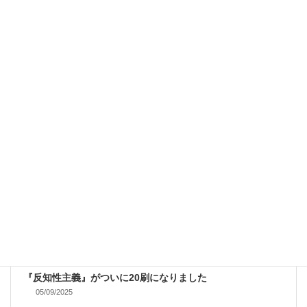
ヴェトナム戦争論の書評を書きました
05/15/2025
BOOKS
『反知性主義』がついに20刷になりました
05/09/2025