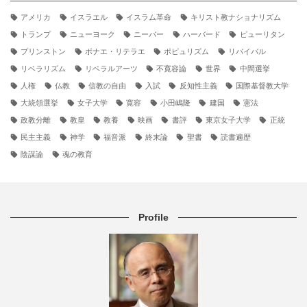
アメリカ
イスラエル
イスラム革命
キリスト教ナショナリズム
トランプ
ニューヨーク
ニーバー
ハーバード
ピューリタン
プリンストン
ボナエ・リテラエ
ポピュリズム
リバイバル
リベラリズム
リベラルアーツ
不寛容論
世界
中間選挙
人権
仏教
信教の自由
入試
反知性主義
国際基督教大学
大統領選挙
女子大学
寛容
小田嶋隆
建国
憲法
政教分離
教皇
教養
映画
書評
東京女子大学
正統
民主主義
神学
福音派
終末論
聖書
読書遍歴
陰謀論
魂の教育
Profile