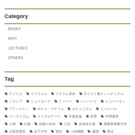
Category
BOOKS
INFO
LECTURES
OTHERS
Tag
アメリカ
イスラエル
イスラム革命
キリスト教ナショナリズム
トランプ
ニューヨーク
ニーバー
ハーバード
ピューリタン
プリンストン
ボナエ・リテラエ
ポピュリズム
リバイバル
リベラリズム
リベラルアーツ
不寛容論
世界
中間選挙
人権
仏教
信教の自由
入試
反知性主義
国際基督教大学
大統領選挙
女子大学
寛容
小田嶋隆
建国
憲法