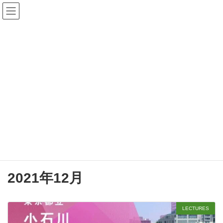
コ
ナ
森本あんり 公式サイト
ン
ビ
テ
ゲ
ン
ー
検
ツ
シ
索:
へ
ョ
ス
ン
キ
に
ッ
移
プ
動
BLOG
森本あんり公式サイト
BLOG
2021年12月
2021年12月
LECTURES