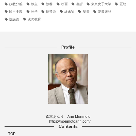
政教分離
教皇
教養
映画
書評
東京女子大学
正統
民主主義
神学
福音派
終末論
聖書
読書遍歴
陰謀論
魂の教育
Profile
森本あんり Anri Morimoto
https://morimotoanri.com/
Contents
TOP