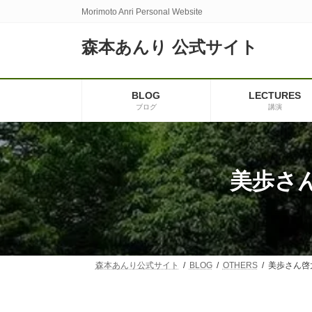
コ
ナ
Morimoto Anri Personal Website
ン
ビ
テ
ゲ
森本あんり 公式サイト
ン
ー
ツ
シ
へ
ョ
ス
ン
BLOG
LECTURES
キ
に
ブログ
講演
ッ
移
プ
動
美歩さ
森本あんり公式サイト
BLOG
OTHERS
美歩さん啓