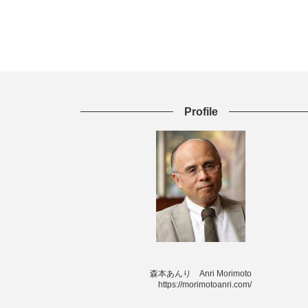
Profile
森本あんり Anri Morimoto
https://morimotoanri.com/