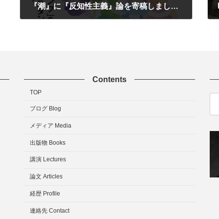
『潮』に『反知性主義』論を寄稿しました（追記あり）
05/01/2026
Contents
TOP
検
索:
ブログ Blog
メディア Media
出版物 Books
講演 Lectures
論文 Articles
経歴 Profile
連絡先 Contact