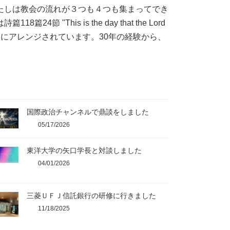
たしは教会の流れが３つも４つも集まってでき
"This is the day that the Lord
 it." 多くの讃美歌にアレンジされています。30年の経験から、
国際政治チャンネルで鼎談をしました
05/17/2026
東洋大学の矢口学長と対談しました
04/01/2026
三菱ＵＦＪ信託銀行の研修に行きました
11/18/2025