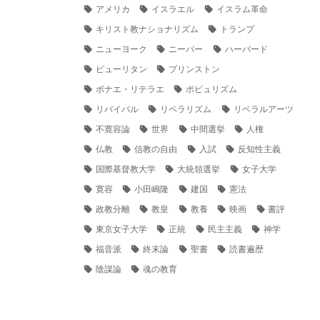
アメリカ
イスラエル
イスラム革命
キリスト教ナショナリズム
トランプ
ニューヨーク
ニーバー
ハーバード
ピューリタン
プリンストン
ボナエ・リテラエ
ポピュリズム
リバイバル
リベラリズム
リベラルアーツ
不寛容論
世界
中間選挙
人権
仏教
信教の自由
入試
反知性主義
国際基督教大学
大統領選挙
女子大学
寛容
小田嶋隆
建国
憲法
政教分離
教皇
教養
映画
書評
東京女子大学
正統
民主主義
神学
福音派
終末論
聖書
読書遍歴
陰謀論
魂の教育