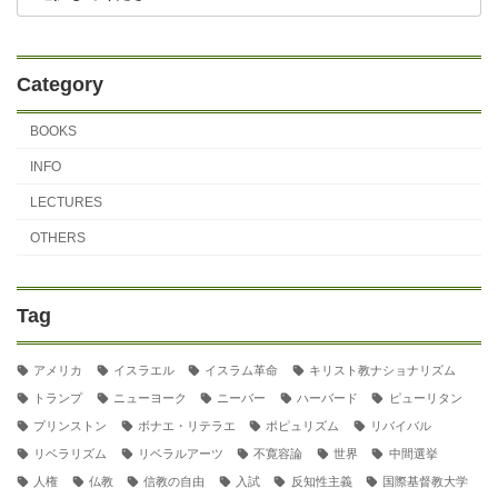
Category
BOOKS
INFO
LECTURES
OTHERS
Tag
アメリカ
イスラエル
イスラム革命
キリスト教ナショナリズム
トランプ
ニューヨーク
ニーバー
ハーバード
ピューリタン
プリンストン
ボナエ・リテラエ
ポピュリズム
リバイバル
リベラリズム
リベラルアーツ
不寛容論
世界
中間選挙
人権
仏教
信教の自由
入試
反知性主義
国際基督教大学