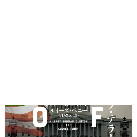
パトリック・デニーン氏のコロキウムに参加しました
06/04/2026
関西学院大学の東京キャンパスで話しました
06/02/2026
OTHERS
カテゴリー
アメリカ
反知性主義
大統領選挙
民主主義
タグ
前の記事