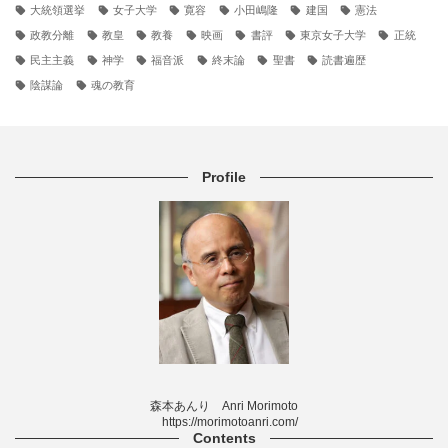
大統領選挙
女子大学
寛容
小田嶋隆
建国
憲法
政教分離
教皇
教養
映画
書評
東京女子大学
正統
民主主義
神学
福音派
終末論
聖書
読書遍歴
陰謀論
魂の教育
Profile
森本あんり Anri Morimoto
https://morimotoanri.com/
Contents