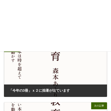
仏教系大学会議研修会で話しました
10/31/2025
OTHERS
カテゴリー
リベラルアーツ
大学評論
東京女子大学
タグ
前の記事
「今年の3冊」ｘ２に拙著が出ています
12/20/2024
次の記事