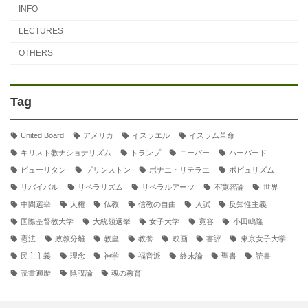
INFO
LECTURES
OTHERS
Tag
United Board
アメリカ
イスラエル
イスラム革命
キリスト教ナショナリズム
トランプ
ニーバー
ハーバード
ピューリタン
プリンストン
ボナエ・リテラエ
ポピュリズム
リバイバル
リベラリズム
リベラルアーツ
不寛容論
世界
中間選挙
人権
仏教
信教の自由
入試
反知性主義
国際基督教大学
大統領選挙
女子大学
寛容
小田嶋隆
憲法
政教分離
教皇
教養
映画
書評
東京女子大学
民主主義
理念
神学
福音派
終末論
聖書
読書
読書遍歴
陰謀論
魂の教育