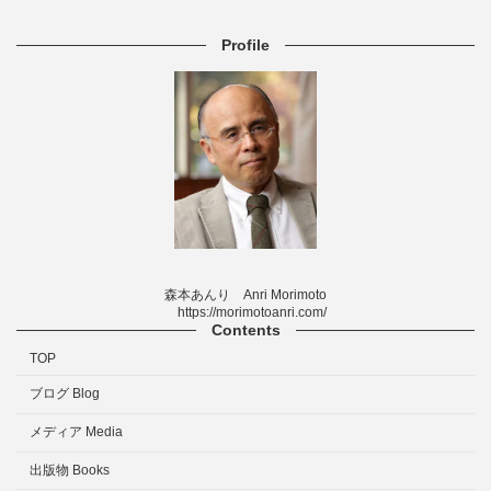
Profile
森本あんり Anri Morimoto
https://morimotoanri.com/
Contents
TOP
ブログ Blog
メディア Media
出版物 Books