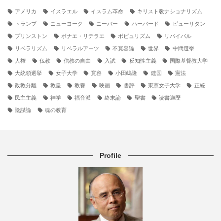
アメリカ
イスラエル
イスラム革命
キリスト教ナショナリズム
トランプ
ニューヨーク
ニーバー
ハーバード
ピューリタン
プリンストン
ボナエ・リテラエ
ポピュリズム
リバイバル
リベラリズム
リベラルアーツ
不寛容論
世界
中間選挙
人権
仏教
信教の自由
入試
反知性主義
国際基督教大学
大統領選挙
女子大学
寛容
小田嶋隆
建国
憲法
政教分離
教皇
教養
映画
書評
東京女子大学
正統
民主主義
神学
福音派
終末論
聖書
読書遍歴
陰謀論
魂の教育
Profile