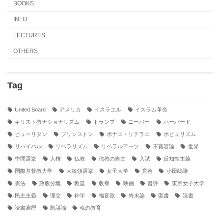
BOOKS
INFO
LECTURES
OTHERS
Tag
United Board
アメリカ
イスラエル
イスラム革命
キリスト教ナショナリズム
トランプ
ニーバー
ハーバード
ピューリタン
プリンストン
ボナエ・リテラエ
ポピュリズム
リバイバル
リベラリズム
リベラルアーツ
不寛容論
世界
中間選挙
人権
仏教
信教の自由
入試
反知性主義
国際基督教大学
大統領選挙
女子大学
寛容
小田嶋隆
憲法
政教分離
教皇
教養
映画
書評
東京女子大学
民主主義
理念
神学
福音派
終末論
聖書
読書
読書遍歴
陰謀論
魂の教育