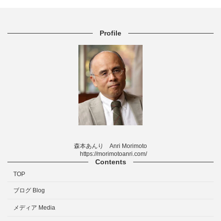
Profile
森本あんり Anri Morimoto
https://morimotoanri.com/
Contents
TOP
ブログ Blog
メディア Media