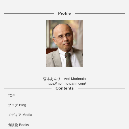
Profile
森本あんり Anri Morimoto
https://morimotoanri.com/
Contents
TOP
ブログ Blog
メディア Media
出版物 Books