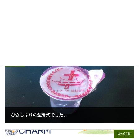
三菱ＵＦＪ信託銀行の研修に行きました
11/18/2025
OTHERS
カテゴリー
アマチュア無線
ハーバード
リベラルアーツ
タグ
前の記事
ひさしぶりの聖餐式でした。
01/08/2023
次の記事