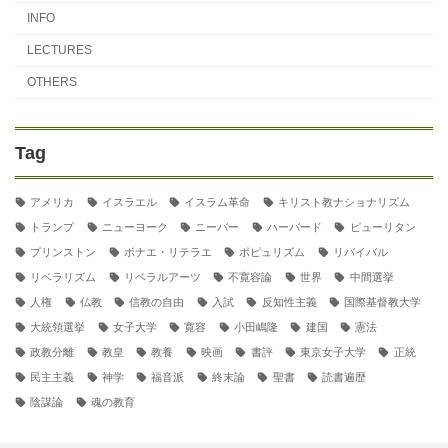
INFO
LECTURES
OTHERS
Tag
アメリカ
イスラエル
イスラム革命
キリスト教ナショナリズム
トランプ
ニューヨーク
ニーバー
ハーバード
ピューリタン
プリンストン
ボナエ・リテラエ
ポピュリズム
リバイバル
リベラリズム
リベラルアーツ
不寛容論
世界
中間選挙
人権
仏教
信教の自由
入試
反知性主義
国際基督教大学
大統領選挙
女子大学
寛容
小田嶋隆
建国
憲法
政教分離
教皇
教養
映画
書評
東京女子大学
正統
民主主義
神学
福音派
終末論
聖書
読書遍歴
陰謀論
魂の教育