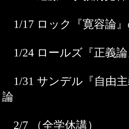
1/17 ロック『寛容論
1/24 ロールズ『正義
1/31 サンデル『自由
論
2/7 （全学休講）